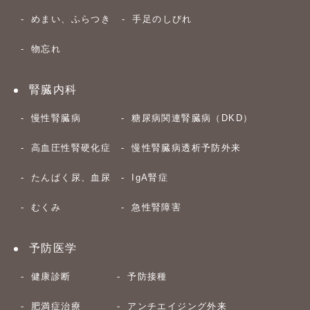
めまい、ふらつき
手足のしびれ
物忘れ
腎臓内科
慢性腎臓病
糖尿病関連腎臓病（DKD）
高血圧性腎硬化症
慢性腎臓病透析予防外来
たんぱく尿、血尿
IgA腎症
むくみ
急性腎障害
予防医学
健康診断
予防接種
肥満症治療
アンチエイジング外来