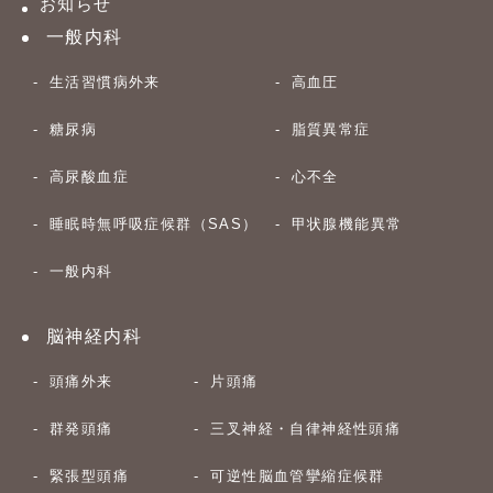
お知らせ
一般内科
生活習慣病外来
高血圧
糖尿病
脂質異常症
高尿酸血症
心不全
睡眠時無呼吸症候群（SAS）
甲状腺機能異常
一般内科
脳神経内科
頭痛外来
片頭痛
群発頭痛
三叉神経・自律神経性頭痛
緊張型頭痛
可逆性脳血管攣縮症候群