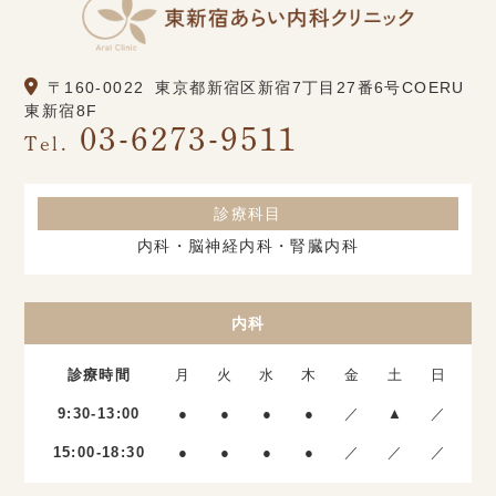
〒160-0022
東京都新宿区新宿7丁目27番6号COERU
東新宿8F
03-6273-9511
Tel.
診療科目
内科・脳神経内科・腎臓内科
内科
診療時間
月
火
水
木
金
土
日
9:30-13:00
●
●
●
●
／
▲
／
15:00-18:30
●
●
●
●
／
／
／