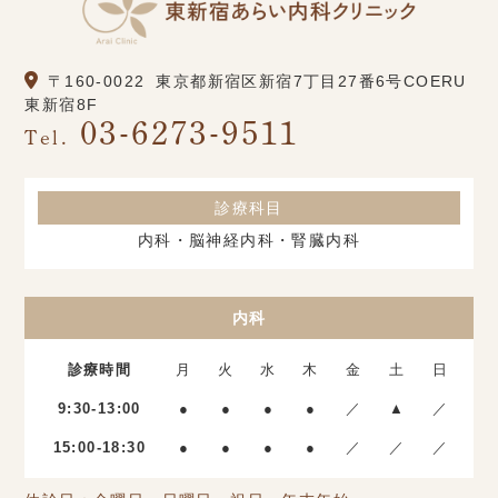
〒160-0022
東京都新宿区新宿7丁目27番6号COERU
東新宿8F
03-6273-9511
Tel.
診療科目
内科・脳神経内科・腎臓内科
内科
診療時間
月
火
水
木
金
土
日
9:30-13:00
●
●
●
●
／
▲
／
15:00-18:30
●
●
●
●
／
／
／