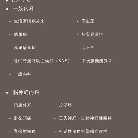
一般内科
生活習慣病外来
高血圧
糖尿病
脂質異常症
高尿酸血症
心不全
睡眠時無呼吸症候群（SAS）
甲状腺機能異常
一般内科
脳神経内科
頭痛外来
片頭痛
群発頭痛
三叉神経・自律神経性頭痛
緊張型頭痛
可逆性脳血管攣縮症候群