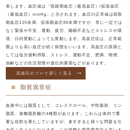
表します。血圧値は「収縮期血圧（最高血圧）/拡張血圧
（最低血圧）mmHg」と示されます。血圧の正常値は収取
期血圧120未満、拡張期血圧80未満ですが、常に一定では
なく緊張や不安、運動、疲労、睡眠不足などストレスや環
境、日内変動によっても変動します。高血圧症は、正常範
囲よりも高い血圧が続く病態をいいます。高血圧の原因と
しては塩分過剰摂取、ストレス、運動不足、肥満、喫煙、
加齢などの生活習慣や遺伝的要因などがあります。
高血圧について詳しく見る
脂質異常症
血液中には脂質として、コレステロール、中性脂肪、リン
脂質、遊離脂肪酸の4種類があります。これらは体内で重
要な役割を果たしていますが、多すぎると様々な問題を引
き起こすようになります。この状態を脂質異常症と言いま