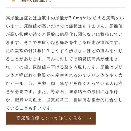
高尿酸血症とは血液中の尿酸が7.0mg/dlを超える病態をい
います。尿酸値が高いだけでは症状はありません。尿酸値
が高い状態が続くと尿酸は結晶化し関節などに蓄積してい
きます。そこで炎症が起き痛みを生じる疾患が痛風です。
足の親指の付け根に生じやすく歩けないほどの痛みを生じ
ることがあります。痛みに対しては消炎鎮痛薬が使用さ
れ、その後、尿酸値を下げる薬を内服します。尿酸はプリ
ン体と呼ばれる物質から産生されるのでプリン体を多く含
むビール、卵、魚卵、肉、魚などを多くとっている人は注
意が必要です。また、腎結石、尿路結石の原因になるほ
か、肥満や高血圧、脂質異常症、糖尿病を複合的に合併し
ていることも多いです。
高尿酸血症について詳しく見る