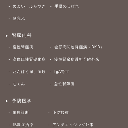
めまい、ふらつき
手足のしびれ
物忘れ
腎臓内科
慢性腎臓病
糖尿病関連腎臓病（DKD）
高血圧性腎硬化症
慢性腎臓病透析予防外来
たんぱく尿、血尿
IgA腎症
むくみ
急性腎障害
予防医学
健康診断
予防接種
肥満症治療
アンチエイジング外来