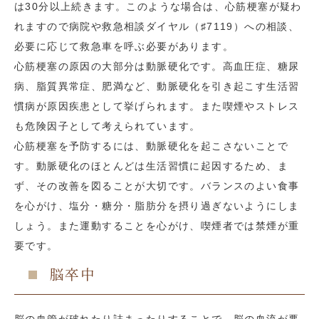
は30分以上続きます。このような場合は、心筋梗塞が疑わ
れますので病院や救急相談ダイヤル（♯7119）への相談、
必要に応じて救急車を呼ぶ必要があります。
心筋梗塞の原因の大部分は動脈硬化です。高血圧症、糖尿
病、脂質異常症、肥満など、動脈硬化を引き起こす生活習
慣病が原因疾患として挙げられます。また喫煙やストレス
も危険因子として考えられています。
心筋梗塞を予防するには、動脈硬化を起こさないことで
す。動脈硬化のほとんどは生活習慣に起因するため、ま
ず、その改善を図ることが大切です。バランスのよい食事
を心がけ、塩分・糖分・脂肪分を摂り過ぎないようにしま
しょう。また運動することを心がけ、喫煙者では禁煙が重
要です。
脳卒中
脳の血管が破れたり詰まったりすることで、脳の血流が悪