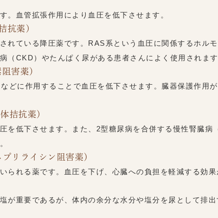
す。血管拡張作用により血圧を低下させます。
体拮抗薬）
されている降圧薬です。RAS系という血圧に関係するホル
病（CKD）やたんぱく尿がある患者さんによく使用されま
素阻害薬）
ンなどに作用することで血圧を低下させます。臓器保護作用
容体拮抗薬）
圧を低下させます。また、2型糖尿病を合併する慢性腎臓病（
。
ネプリライシン阻害薬）
いられる薬です。血圧を下げ、心臓への負担を軽減する効果
塩が重要であるが、体内の余分な水分や塩分を尿として排出