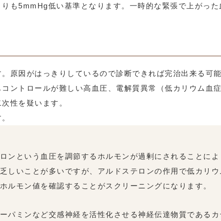
りも5mmHg低い基準となります。一時的な緊張で上がっ
す。原因がはっきりしているので診断できれば完治出来る可
もコントロールが難しい高血圧、電解質異常（低カリウム血
二次性を疑います。
す。
ロンという血圧を調節するホルモンが過剰にされることによ
乏しいことが多いですが、アルドステロンの作用で低カリウ
ホルモン値を確認することがスクリーニングになります。
ーパミンなど交感神経を活性化させる神経伝達物質であるカ