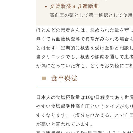
β遮断薬αβ遮断薬
高血圧の薬として第一選択として使用
ほとんどの患者さんは、決められた量を守
無くても血液検査等で異常がみられる場合
とはせず、定期的に検査を受け医師と相談
当クリニックでも、検査や診察を通して患
が気になっていた方も、どうぞお気軽にご
食事療法
日本人の食塩摂取量は10g/日程度であり
やすい食塩感受性高血圧というタイプがあ
すくなります。（塩分をひかえることで血
が高いと言われています。
高血圧患者において6g/日未満にすること