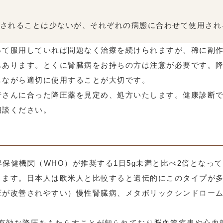
されることは少ないが、それぞれの病態に合わせて使用され
って服用していれば問題なく治療を続けられますが、稀に副
もあります。とくに腎臓病をお持ちの方は注意が必要です。
しながら適切に使用することが大切です。
者さんに合った降圧薬を見定め、処方いたします。健康診断
相談ください。
世界保健機関（WHO）が推奨する1日5g未満と比べ2倍とな
ります。日本人は欧米人と比較すると遺伝的にこのタイプが
圧が改善されやすい）慢性腎臓病、メタボリックシンドロー
が有効な降圧をもたらすことが知られており脳血管疾患や心