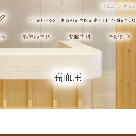
高血圧｜東新宿あ
〒160-0022
東京都新宿区新宿7丁目27番6号CO
科
脳神経内科
腎臓内科
予防医学
高血圧