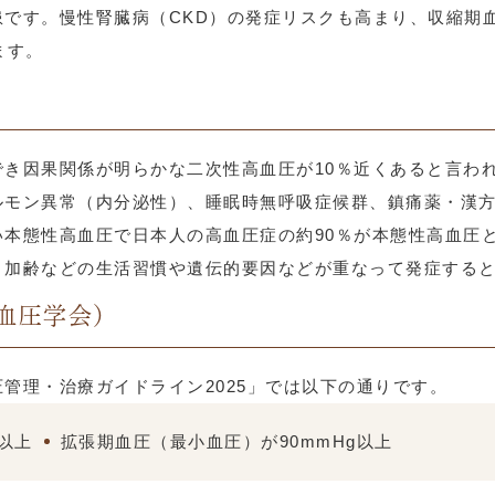
です。慢性腎臓病（CKD）の発症リスクも高まり、収縮期血
ます。
き因果関係が明らかな二次性高血圧が10％近くあると言わ
ルモン異常（内分泌性）、睡眠時無呼吸症候群、鎮痛薬・漢
本態性高血圧で日本人の高血圧症の約90％が本態性高血圧
、加齢などの生活習慣や遺伝的要因などが重なって発症する
血圧学会）
管理・治療ガイドライン2025」では以下の通りです。
以上
拡張期血圧（最小血圧）が90mmHg以上