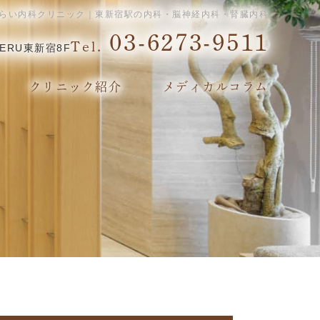
らい内科クリニック｜東新宿駅の内科・脳神経内科・腎臓内科
03-6273-9511
Tel.
ERU東新宿8F
クリニック紹介
メディカルコラム