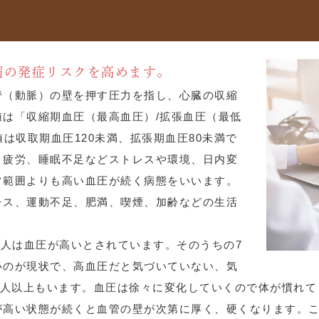
病の発症リスクを高めます。
管（動脈）の壁を押す圧力を指し、心臓の収縮
は「収縮期血圧（最高血圧）/拡張血圧（最低
は収取期血圧120未満、拡張期血圧80未満で
、疲労、睡眠不足などストレスや環境、日内変
常範囲よりも高い血圧が続く病態をいいます。
レス、運動不足、肥満、喫煙、加齢などの生活
に1人は血圧が高いとされています。そのうちの7
いのが現状で、高血圧だと気づいていない、気
万人以上もいます。血圧は徐々に変化していくので体が慣れ
が高い状態が続くと血管の壁が次第に厚く、硬くなります。