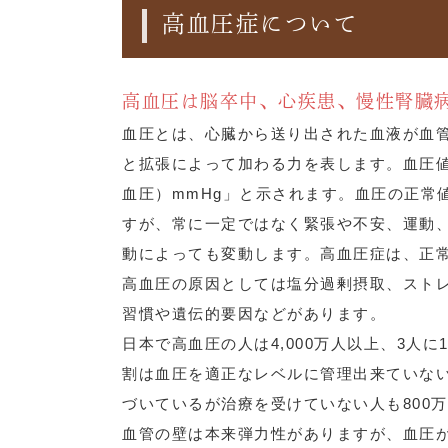
高血圧症について
高血圧は脳卒中、心疾患、慢性腎臓
血圧とは、心臓から送り出された血液が血
と拡張によって加わる力を表します。血圧値
血圧）mmHg」と示されます。血圧の正常値
すが、常に一定ではなく緊張や不安、運動
動によっても変動します。高血圧症は、正
高血圧の原因としては塩分過剰摂取、スト
習慣や遺伝的要因などがあります。
日本で高血圧の人は4,000万人以上、3人
割は血圧を適正なレベルに管理出来ていな
づいているが治療を受けていない人も800
血管の壁は本来弾力性がありますが、血圧