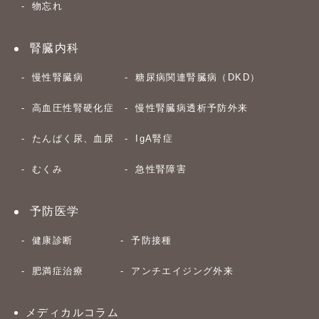
物忘れ
腎臓内科
慢性腎臓病
糖尿病関連腎臓病（DKD）
高血圧性腎硬化症
慢性腎臓病透析予防外来
たんぱく尿、血尿
IgA腎症
むくみ
急性腎障害
予防医学
健康診断
予防接種
肥満症治療
アンチエイジング外来
メディカルコラム