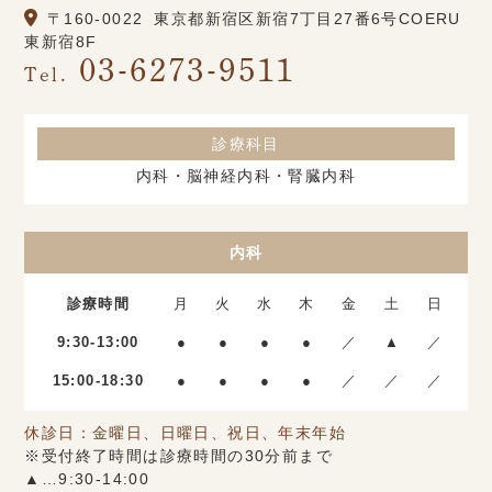
〒160-0022
東京都新宿区新宿7丁目27番6号COERU
東新宿8F
03-6273-9511
Tel.
診療科目
内科・脳神経内科・腎臓内科
内科
診療時間
月
火
水
木
金
土
日
9:30-13:00
●
●
●
●
／
▲
／
15:00-18:30
●
●
●
●
／
／
／
休診日：金曜日、日曜日、祝日、年末年始
※受付終了時間は診療時間の30分前まで
▲…9:30-14:00