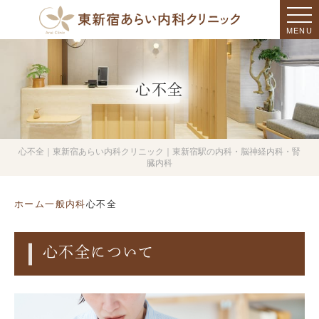
MENU
心不全
心不全｜東新宿あらい内科クリニック｜東新宿駅の内科・脳神経内科・腎
臓内科
ホーム
一般内科
心不全
心不全について