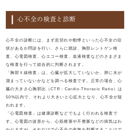
心不全の検査と診断
心不全の診断には、まず息切れや動悸といった心不全の症
状があるか問診を行い、さらに聴診、胸部レントゲン検
査、心電図検査、心エコー検査、血液検査などのさまざま
な検査を行って総合的に判断されます。
「胸部Ｘ線検査」は、心臓が拡大していないか、肺に水が
溜まっていないかなどを調べる検査です。正常の場合、心
臓の大きさ心胸郭比（CTR：Cardio-Thoracic Ratio）は
50%以内で、それより大きいと心拡大となり、心不全が疑
われます。
「心電図検査」は健康診断などでもよく行われる検査で
す。心電図の波形から、心筋梗塞や不整脈などの病気はわ
かりますが、それだけで心不全の有無を判断することはで