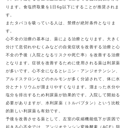
ります。食塩摂取量を1日6g以下にすることが推奨されま
す。
またタバコを吸っている人は、禁煙が絶対条件となりま
す。
心不全の治療の基本は、薬による治療となります。大きく
分けて息切れやむくみなどの自覚症状を改善する治療と心
不全の予後（入院となるリスクや死亡率）を改善する治療
となります。症状を改善するために使用される薬は利尿薬
が多いです。心不全になるとレニン・アンジオテンシン、
アルドステロンなどのホルモンが多く分泌されて、体に水
分とナトリウムが溜まりやすくなります。溜まった水分や
塩分を排出するため利尿薬が効果的です。入院して開始る
必要がありますが、水利尿薬（トルバプタン）という比較
的新しい利尿薬も有効です。
予後を改善させる薬として、左室の収縮機能低下が原因で
起きる心不全では、アンジオテンシン変換酵素（ACE）阻