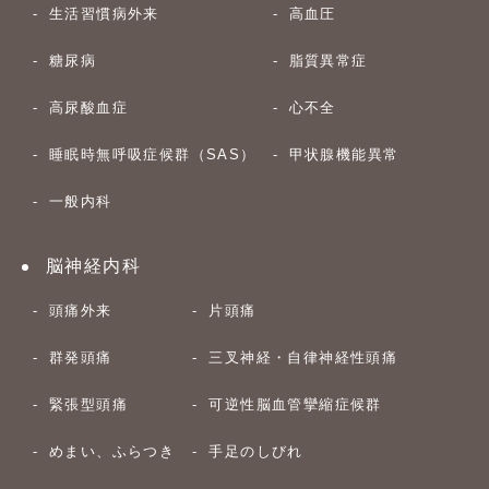
生活習慣病外来
高血圧
糖尿病
脂質異常症
高尿酸血症
心不全
睡眠時無呼吸症候群（SAS）
甲状腺機能異常
一般内科
脳神経内科
頭痛外来
片頭痛
群発頭痛
三叉神経・自律神経性頭痛
緊張型頭痛
可逆性脳血管攣縮症候群
めまい、ふらつき
手足のしびれ