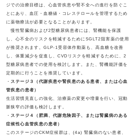
ジでの治療目標は、心血管疾患や腎不全への進行を防ぐこ
とにあり、血圧・血糖値・コレステロールを管理するため
に薬物療法が必要となることがあります。
慢性腎臓病および2型糖尿病患者には、腎機能を保護
し、心不全のリスクを軽減するためにSGLT2阻害薬の使用
が推奨されます。GLP-1受容体作動薬も、高血糖を改善
し、体重減少を促進し、CVDリスクを軽減するために、2
型糖尿病患者での使用を検討します。また、腎機能評価を
定期的に行うことを推奨しています。
・
ステージ３（代謝疾患や腎疾患のある患者、または心血
管疾患の患者）
生活習慣見直しの強化、治療薬の変更や増量を行い、冠動
脈狭窄の評価も検討します。
・
ステージ４（肥満、代謝危険因子、または腎臓病のある
症候性心血管疾患の患者）
このステージのCKM症候群は、(4a) 腎臓病のない患者、