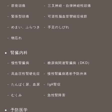
群発頭痛
三叉神経・自律神経性頭痛
緊張型頭痛
可逆性脳血管攣縮症候群
めまい、ふらつき
手足のしびれ
物忘れ
腎臓内科
慢性腎臓病
糖尿病関連腎臓病（DKD）
高血圧性腎硬化症
慢性腎臓病透析予防外来
たんぱく尿、血尿
IgA腎症
むくみ
急性腎障害
予防医学