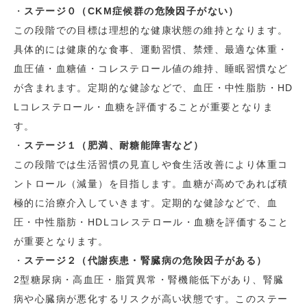
・
ステージ０（CKM症候群の危険因子がない）
この段階での目標は理想的な健康状態の維持となります。
具体的には健康的な食事、運動習慣、禁煙、最適な体重・
血圧値・血糖値・コレステロール値の維持、睡眠習慣など
が含まれます。定期的な健診などで、血圧・中性脂肪・HD
Lコレステロール・血糖を評価することが重要となりま
す。
・
ステージ１（肥満、耐糖能障害など）
この段階では生活習慣の見直しや食生活改善により体重コ
ントロール（減量）を目指します。血糖が高めであれば積
極的に治療介入していきます。定期的な健診などで、血
圧・中性脂肪・HDLコレステロール・血糖を評価すること
が重要となります。
・
ステージ２（代謝疾患・腎臓病の危険因子がある）
2型糖尿病・高血圧・脂質異常・腎機能低下があり、腎臓
病や心臓病が悪化するリスクが高い状態です。このステー