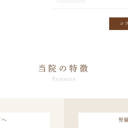
コ
当院の特徴
Features
方へ
腎