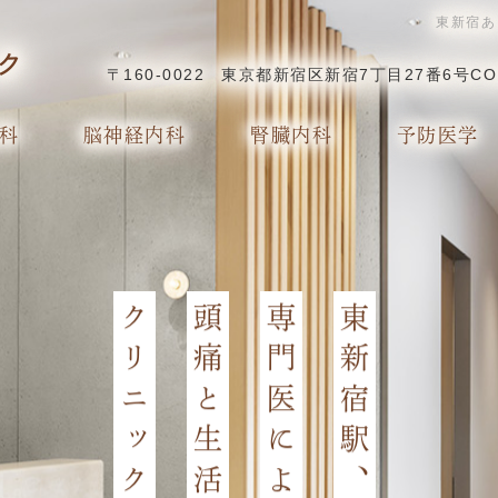
東新宿あ
〒160-0022
東京都新宿区新宿7丁目27番6号CO
科
脳神経内科
腎臓内科
予防医学
クリニック
頭痛と生活習慣病の
専門医による、
東新宿駅、徒歩１分