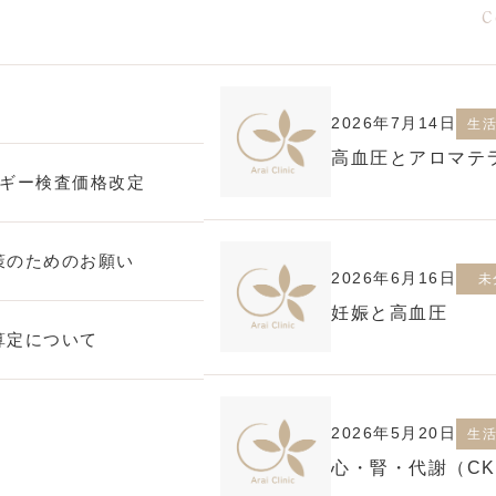
C
2026年7月14日
生
高血圧とアロマテ
ルギー検査価格改定
策のためのお願い
2026年6月16日
未
妊娠と高血圧
算定について
2026年5月20日
生
心・腎・代謝（C