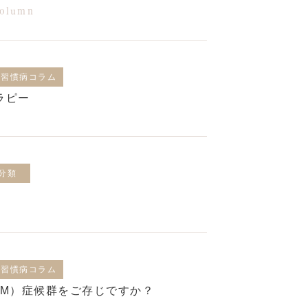
olumn
活習慣病コラム
ラピー
分類
活習慣病コラム
KM）症候群をご存じですか？