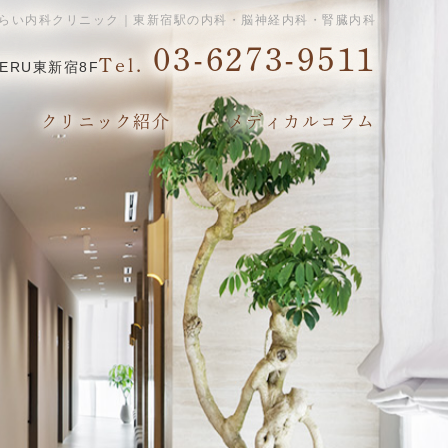
らい内科クリニック｜東新宿駅の内科・脳神経内科・腎臓内科
03-6273-9511
Tel.
ERU東新宿8F
クリニック紹介
メディカルコラム